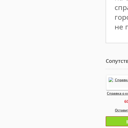
спр
гор
не 
Сопутст
Справка о к
6
Остави