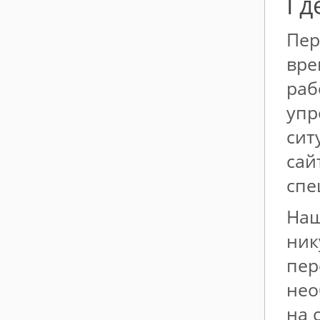
Гд
Пер
вре
раб
упр
сит
сай
спе
Наш
ник
пер
нео
на 