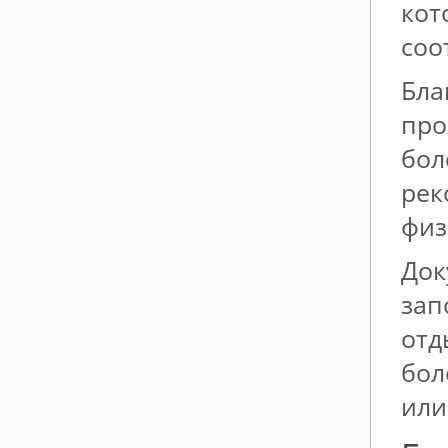
кот
соо
Бла
про
бол
рек
физ
Док
зап
отд
бол
или